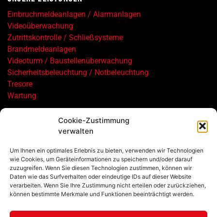
Einbruchmeldeanlagen / Alarmanlagen
Videoüberwachung
Zutrittskontrolle / Schließsysteme
Brandmeldeanlagen
Videoturm / Baustellenüberwachung
Sicherheitsbeleuchtung / Notbeleuchtung
Tresore
Wartung
Cookie-Zustimmung
verwalten
Um Ihnen ein optimales Erlebnis zu bieten, verwenden wir Technologien
wie Cookies, um Geräteinformationen zu speichern und/oder darauf
zuzugreifen. Wenn Sie diesen Technologien zustimmen, können wir
©2026, Schuler Sicherheitstechnik GmbH
Daten wie das Surfverhalten oder eindeutige IDs auf dieser Website
verarbeiten. Wenn Sie Ihre Zustimmung nicht erteilen oder zurückziehen,
Impressum
können bestimmte Merkmale und Funktionen beeinträchtigt werden.